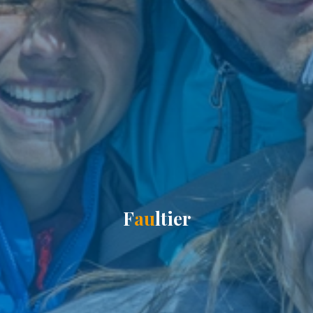
F
a
u
l
t
i
e
r