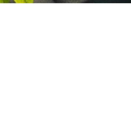
Start
Willkommen in der
Karibik… let`s chill